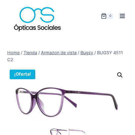
0
Home
/
Tienda
/
Armazon de vista
/
Bugsy
/
BUGSY 4511
C2
¡Oferta!