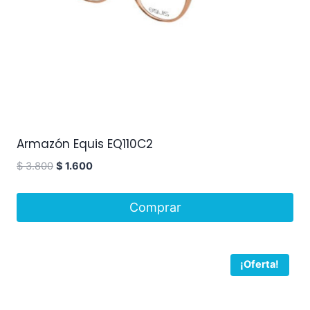
Armazón Equis EQ110C2
$
3.800
$
1.600
Comprar
¡Oferta!