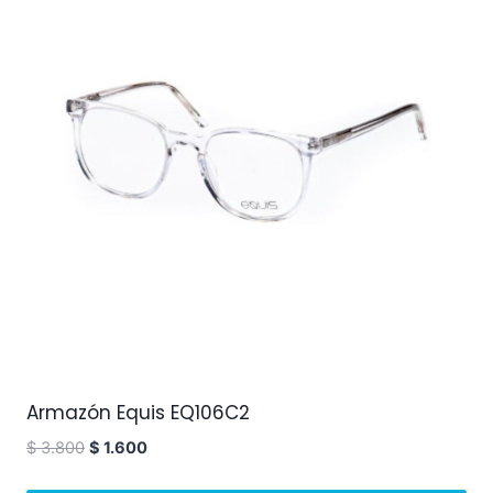
Armazón Equis EQ106C2
$
3.800
$
1.600